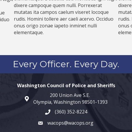
dixere campoque quem nulli. Porrexerat
dixere
mutatas ita campos caelum viseret locoque
mutata
que
rudis. Homini tollere aer caeli acervo. Occiduo
rudis.
ciduo
onus origo zonae iapeto inminet nulli
onus o
elementaque.
eleme
Every Officer. Every Day.
Washington Council of Police and Sheriffs
200 Union Ave S.E.
map and address
Olympia, Washington 98501-1393
(360) 352-8224
phone number
wacops@wacops.org
email