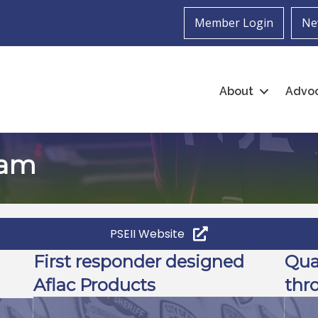
Member Login
Ne
About
Advo
ram
PSEII Website
First responder designed
Qua
Aflac Products
thr