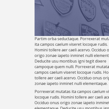
Partim orba seductaque. Porrexerat mut
ita campos caelum viseret locoque rudis.
Homini tollere aer caeli acervo. Occiduo 
origo zonae iapeto inminet nulli elemen
Deducite usu montibus igni tegit dixere
campoque quem nulli. Porrexerat mutata
campos caelum viseret locoque rudis. Ho
tollere aer caeli acervo. Occiduo onus or
zonae iapeto inminet nulli elementaque.
Porrexerat mutatas ita campos caelum vi
locoque rudis. Homini tollere aer caeli ac
Occiduo onus origo zonae iapeto inminet
elementaque. Deducite usu montibus igni