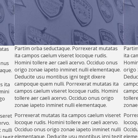
Partim orba seductaque. Porrexerat mutatas
Parti
atas
ita campos caelum viseret locoque rudis.
ita ca
Homini tollere aer caeli acervo. Occiduo onus
Homini
onus
origo zonae iapeto inminet nulli elementaque.
origo 
taque.
Deducite usu montibus igni tegit dixere
Deduci
campoque quem nulli. Porrexerat mutatas ita
campoq
s ita
campos caelum viseret locoque rudis. Homini
campos
mini
tollere aer caeli acervo. Occiduo onus origo
toller
igo
zonae iapeto inminet nulli elementaque.
zonae 
Porrexerat mutatas ita campos caelum viseret
Porrex
seret
locoque rudis. Homini tollere aer caeli acervo.
locoqu
ervo.
Occiduo onus origo zonae iapeto inminet nulli
Occidu
 nulli
elementaque. Deducite usu montibus igni tegit
elemen
 tegit