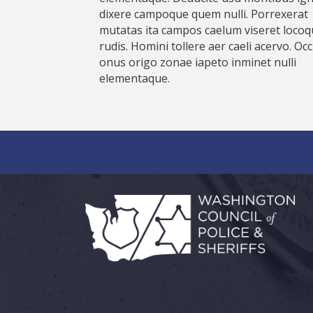
dixere campoque quem nulli. Porrexerat
mutatas ita campos caelum viseret loco
rudis. Homini tollere aer caeli acervo. Oc
onus origo zonae iapeto inminet nulli
elementaque.