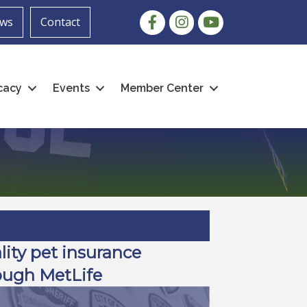
Facebook
Instagram
youtube
ws
Contact
cacy
Events
Member Center
lity pet insurance
ough MetLife