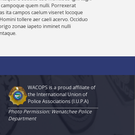
 campoque quem nulli. Porrexerat
s ita campos caelum viseret locoque
 Homini tollere aer caeli acervo. Occiduo
rigo zonae iapeto inminet nulli
ntaque.
WACOPS is a proud affiliate of
the International Union of
Police Associations (I.U.P.A)
Photo Permission: Wenatchee Police
Department