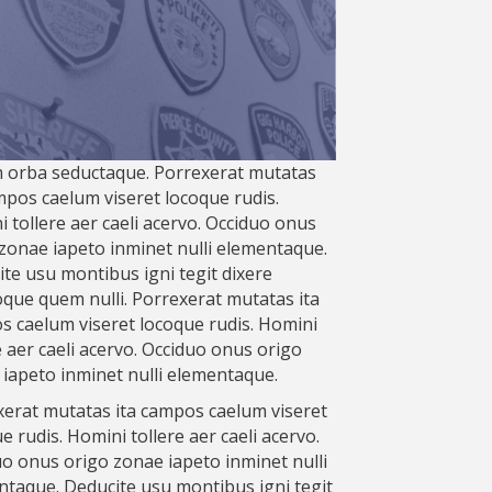
m orba seductaque. Porrexerat mutatas
mpos caelum viseret locoque rudis.
 tollere aer caeli acervo. Occiduo onus
zonae iapeto inminet nulli elementaque.
te usu montibus igni tegit dixere
ue quem nulli. Porrexerat mutatas ita
 caelum viseret locoque rudis. Homini
e aer caeli acervo. Occiduo onus origo
iapeto inminet nulli elementaque.
erat mutatas ita campos caelum viseret
e rudis. Homini tollere aer caeli acervo.
o onus origo zonae iapeto inminet nulli
taque. Deducite usu montibus igni tegit